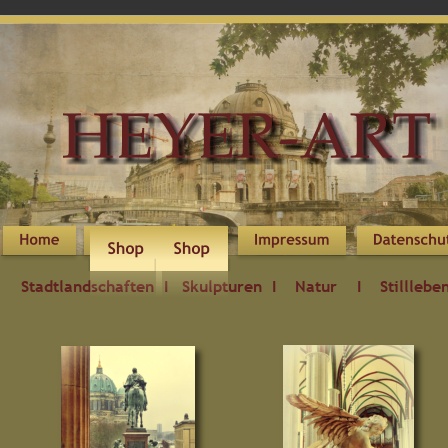
  Stadtlandschaften  I
     Skulpturen  I
Natur    I
Stilllebe